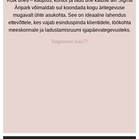
Kõik ühes – kauplus, kontor ja ladu ühe katuse all! Sigma
Äripark võimaldab sul koondada kogu äritegevuse
mugavalt ühte asukohta. See on ideaalne lahendus
ettevõttele, kes vajab esinduspinda klientidele, töökohta
meeskonnale ja ladustamisruumi igapäevategevusteks.
Registreeri huvi