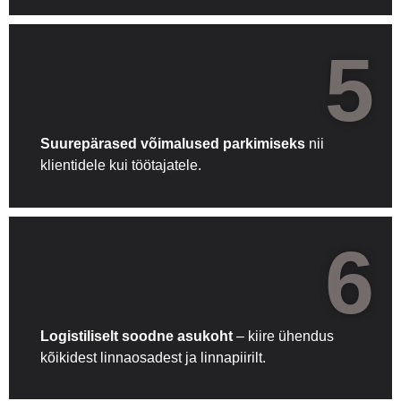
5
Suurepärased võimalused parkimiseks
nii
klientidele kui töötajatele.
6
Logistiliselt soodne asukoht
– kiire ühendus
kõikidest linnaosadest ja linnapiirilt.