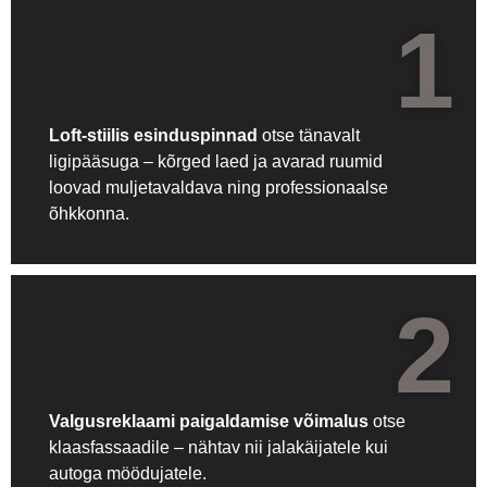
1
Loft-stiilis esinduspinnad
otse tänavalt
ligipääsuga – kõrged laed ja avarad ruumid
loovad muljetavaldava ning professionaalse
õhkkonna.
2
Valgusreklaami paigaldamise võimalus
otse
klaasfassaadile – nähtav nii jalakäijatele kui
autoga möödujatele.