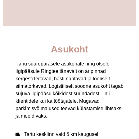
Asukoht
Tänu suurepärasele asukohale ning otsele
ligipääsule Ringtee tänavalt on äripinnad
kergesti leitavad, hästi nähtavad ja tõeliselt
silmatorkavad. Logistiliselt soodne asukoht tagab
sujuva ligipääsu kõikidest suundadest – nii
klientidele kui ka töötajatele. Mugavad
parkimisvõimalused teevad külastamise lihtsaks
ja meeldivaks.
Tartu kesklinn vaid 5 km kaugusel